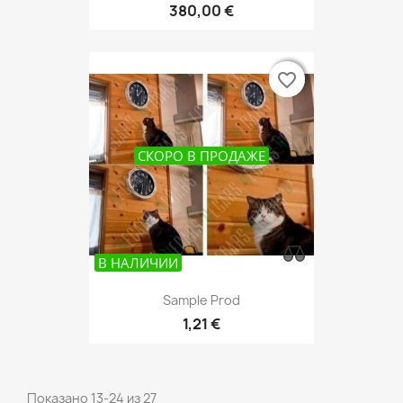
380,00 €
favorite_border
favorite_border
СКОРО В ПРОДАЖЕ
В НАЛИЧИИ
Sample Prod
1,21 €
Показано 13-24 из 27