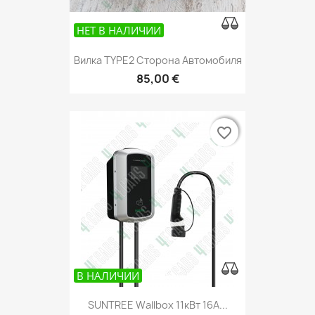
НЕТ В НАЛИЧИИ
Вилка TYPE2 Сторона Автомобиля
85,00 €
favorite_border
favorite_border
В НАЛИЧИИ
SUNTREE Wallbox 11кВт 16А...