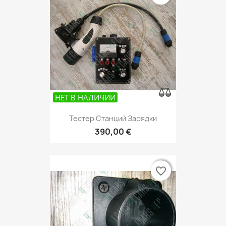
НЕТ В НАЛИЧИИ
Тестер Станций Зарядки
390,00 €
favorite_border
favorite_border