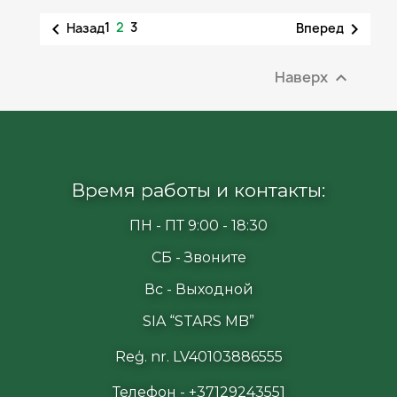

1
2
3

Назад
Вперед
Наверх

Время работы и контакты:
ПН - ПТ 9:00 - 18:30
СБ - Звоните
Вс - Выходной
SIA “STARS MB”
Reģ. nr. LV40103886555
Телефон - +37129243551