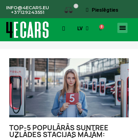
0
INFO@4ECARS.EU
Pieslēgties
+37129243551
LV
TOP-5 POPULĀRĀS SUNTREE
UZLĀDES STACIJAS MĀJĀM: