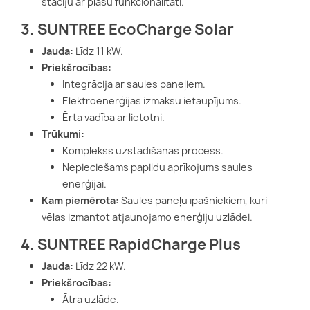
staciju ar plašu funkcionalitāti.
3. SUNTREE EcoCharge Solar
Jauda:
Līdz 11 kW.
Priekšrocības:
Integrācija ar saules paneļiem.
Elektroenerģijas izmaksu ietaupījums.
Ērta vadība ar lietotni.
Trūkumi:
Komplekss uzstādīšanas process.
Nepieciešams papildu aprīkojums saules
enerģijai.
Kam piemērota:
Saules paneļu īpašniekiem, kuri
vēlas izmantot atjaunojamo enerģiju uzlādei.
4. SUNTREE RapidCharge Plus
Jauda:
Līdz 22 kW.
Priekšrocības:
Ātra uzlāde.