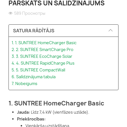
PĀRSKATS UN SALĪDZINĀJUMS
589 Просмотры
SATURA RĀDĪTĀJS
1. 1. SUNTREE HomeCharger Basic
2. 2. SUNTREE SmartCharge Pro
3. 3. SUNTREE EcoCharge Solar
4. 4. SUNTREE RapidCharge Plus
5. 5. SUNTREE CompactWall
6. Salīdzinājuma tabula
7. Nobeigums
1. SUNTREE HomeCharger Basic
Jauda:
Līdz 7,4 kW (vienfāzes uzlāde).
Priekšrocības:
Vienkārša uzstādīšana.