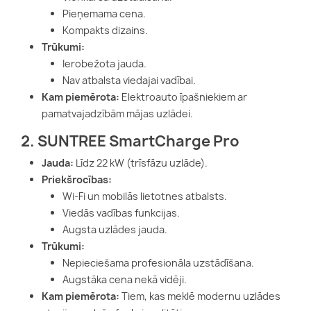
Pieņemama cena.
Kompakts dizains.
Trūkumi:
Ierobežota jauda.
Nav atbalsta viedajai vadībai.
Kam piemērota:
Elektroauto īpašniekiem ar
pamatvajadzībām mājas uzlādei.
2. SUNTREE SmartCharge Pro
Jauda:
Līdz 22 kW (trīsfāzu uzlāde).
Priekšrocības:
Wi-Fi un mobilās lietotnes atbalsts.
Viedās vadības funkcijas.
Augsta uzlādes jauda.
Trūkumi:
Nepieciešama profesionāla uzstādīšana.
Augstāka cena nekā vidēji.
Kam piemērota:
Tiem, kas meklē modernu uzlādes