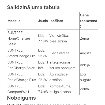
Salīdzinājuma tabula
Cena
Modelis
Jauda
Īpašības
(aptuvena
)
SUNTREE
Līdz
Vienkāršība,
HomeCharger
Zema
7,4 kW
pieejamība
Basic
SUNTREE
Līdz
Viedā vadība
Augsta
SmartCharge Pro
22 kW
SUNTREE
Līdz 11
Integrācija ar
Vidēja
EcoCharge Solar
kW
saules paneļiem
SUNTREE
Līdz
Ātra uzlāde,
Ļoti
RapidCharge Plus
22 kW
drošība
augsta
SUNTREE
Līdz
Kompaktums,
Zema
CompactWall
7,4 kW
stilīgs dizains
Nobeigums