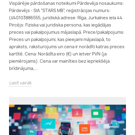
Vispārējie pārdošanas noteikumi Pārdevēja nosaukums:
Pārdevējs - SIA “STARS MB”, reģistrācijas numurs:
LV40103886555, juridiskā adrese: Rīga, Jurkalnes iela 44.
Pircējs: Fiziska vai juridiska persona, kas iegādājas
preces vai pakalpojumus mājaslapā. Prece/pakalpojums:
Preces un pakalpojumi, kas pieejami mājaslapā, to
apraksts, raksturojums un cena ir norādīti katras preces
kartītē. Cena: Norādīta eiro (€) un ietver PVN (ja
piemērojams). Cena var mainīties bez iepriekšēja
brīdinājuma,...
Lasīt vairāk