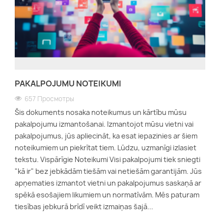
PAKALPOJUMU NOTEIKUMI
657 Просмотры
Šis dokuments nosaka noteikumus un kārtību mūsu
pakalpojumu izmantošanai. Izmantojot mūsu vietni vai
pakalpojumus, jūs apliecināt, ka esat iepazinies ar šiem
noteikumiem un piekrītat tiem. Lūdzu, uzmanīgi izlasiet
tekstu. Vispārīgie Noteikumi Visi pakalpojumi tiek sniegti
"kā ir" bez jebkādām tiešām vai netiešām garantijām. Jūs
apņematies izmantot vietni un pakalpojumus saskaņā ar
spēkā esošajiem likumiem un normatīvām. Mēs paturam
tiesības jebkurā brīdī veikt izmaiņas šajā...