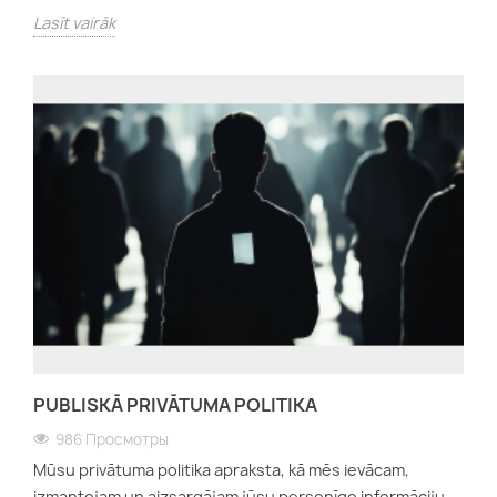
Lasīt vairāk
PUBLISKĀ PRIVĀTUMA POLITIKA
986 Просмотры
Mūsu privātuma politika apraksta, kā mēs ievācam,
izmantojam un aizsargājam jūsu personīgo informāciju.